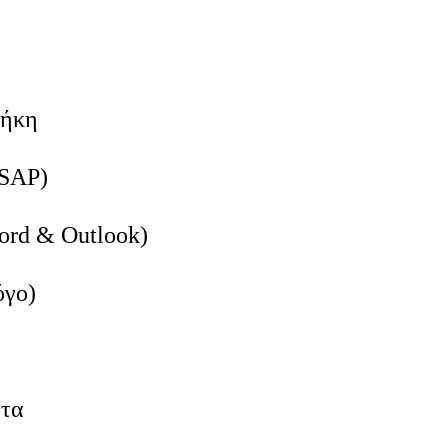
θήκη
 SAP)
ord & Outlook)
όγο)
ητα