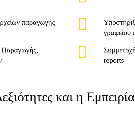
αρχείων παραγωγής
Υποστήριξ
γραφείου 
α Παραγωγής,
Συμμετοχή
ν
reports
Δεξιότητες και η Εμπειρία