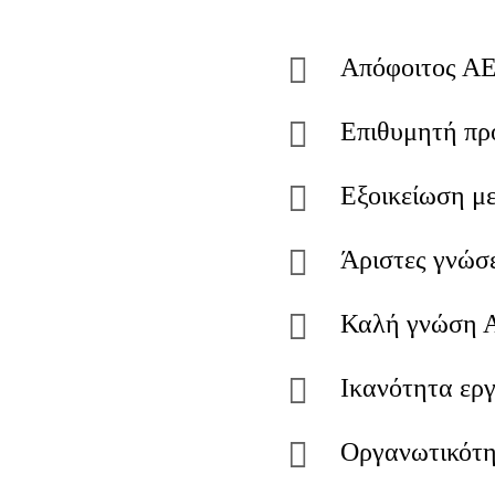
Απόφοιτος ΑΕ
Επιθυμητή πρ
Εξοικείωση μ
Άριστες γνώσ
Καλή γνώση Α
Ικανότητα εργ
Οργανωτικότη