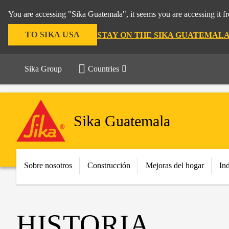
You are accessing "Sika Guatemala", it seems you are accessing it 
TO SIKA USA
STAY ON THE SIKA GUATEMALA
Sika Group
Countries
Sika Guatemala
Sobre nosotros
Construcción
Mejoras del hogar
Ind
HISTORIA