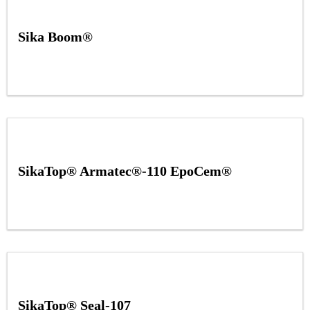
Sika Boom®
SikaTop® Armatec®-110 EpoCem®
SikaTop® Seal-107