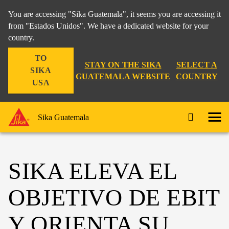
You are accessing "Sika Guatemala", it seems you are accessing it
from "Estados Unidos". We have a dedicated website for your
country.
TO
STAY ON THE SIKA
SELECT A
SIKA
GUATEMALA WEBSITE
COUNTRY
USA
Sika Guatemala
SIKA ELEVA EL
OBJETIVO DE EBIT
Y ORIENTA SU