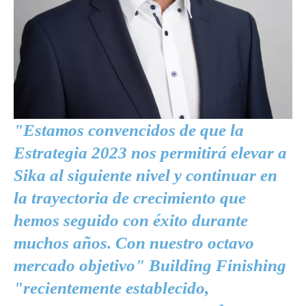
"Estamos convencidos de que la
Estrategia 2023 nos permitirá elevar a
Sika al siguiente nivel y continuar en
la trayectoria de crecimiento que
hemos seguido con éxito durante
muchos años. Con nuestro octavo
mercado objetivo" Building Finishing
"recientemente establecido,