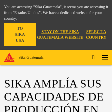
You are accessing "Sika Guatemala", it seems you are accessing it
from "Estados Unidos". We have a dedicated website for your
country.
TO
STAY ON THE SIKA
SELECT A
SIKA
GUATEMALA WEBSITE
COUNTRY
USA
Sika Guatemala
SIKA AMPLÍA SUS
CAPACIDADES DE
PRODUCCIÓN EN