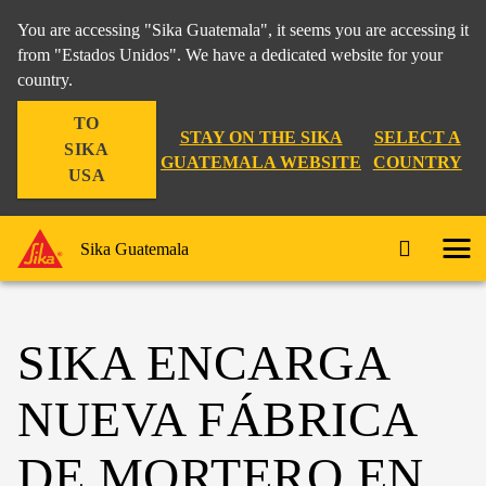
You are accessing "Sika Guatemala", it seems you are accessing it
from "Estados Unidos". We have a dedicated website for your
country.
TO
STAY ON THE SIKA
SELECT A
SIKA
GUATEMALA WEBSITE
COUNTRY
USA
Sika Guatemala
SIKA ENCARGA
NUEVA FÁBRICA
DE MORTERO EN