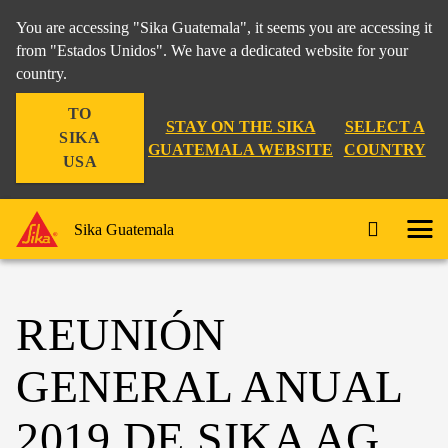
You are accessing "Sika Guatemala", it seems you are accessing it
from "Estados Unidos". We have a dedicated website for your
country.
TO
STAY ON THE SIKA
SELECT A
SIKA
GUATEMALA WEBSITE
COUNTRY
USA
Sika Guatemala
REUNIÓN
GENERAL ANUAL
2019 DE SIKA AG